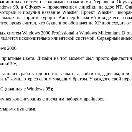
ерационных систем с кодовыми названиями Neptune и Odysse
ndows 98, a Odyssey – продолжением линейки на ядре NT. О
который и получил название Whistler. Проект Whistler - выбр
а лыжах на горном курорте Вистлер-Блэккомб в ходе его разра
лгое время считал, что буквенное обозначение XP происходит от 
х систем Windows 2000 Professional и Windows Millennium. В отл
является исключительно клиентской системой. Серверный анало
ows 2000.
 приятные цвета. Дизайн на тот момент был просто фантасти
ина!!!!»;
ановить работу одного пользователя, войти под другим, при 
лить” компьютер со своим младшим братом. У каждого свой пер
 (начиная с Windows 95);
удачная конфигурация с прежним набором драйверов.
етырьмя пунктами.