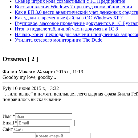
Сканер штрих кода совместимый с 1С Предприятие
Восстановления Windows 7 при неудачном обновлении
Как в БП 3.0 вести аналитический учет денежных средств п
Как удалить временные файлы в ОС Windows XP ?
Групповое, массовое проведение документов в 1С Бухгал
Итог в подвале табличной части документа 1С 8
Начало, конец периода для значений полученных запрос
Утилита сетевого мониторинга The Dude
Отзывы [ 2 ]
Филин Максим
24 марта 2015 г., 11:19
Goodby my love, goodby...
Fyly
10 июня 2015 г., 13:32
“…или выше” в памяти всплывает легендарная фраза Билла Гейтса -
понравилось высказывание
Имя
*
Email
*
Сайт