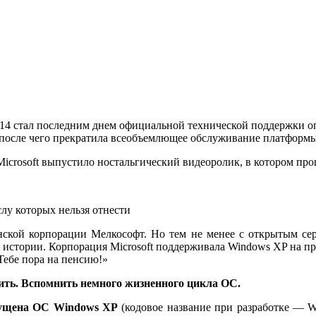
2014 стал последним днем официальной технической поддержки 
 после чего прекратила всеобъемлющее обслуживание платформы
icrosoft выпустило ностальгический видеоролик, в котором про
слу которых нельзя отнести
ской корпорации Мелкософт. Но тем не менее с открытым сер
 истории. Корпорация Microsoft поддерживала Windows XP на пр
Тебе пора на пенсию!»
мнить. Вспомнить немного жизненного цикла ОС.
пущена ОС Windows XP
(кодовое название при разработке — Wh