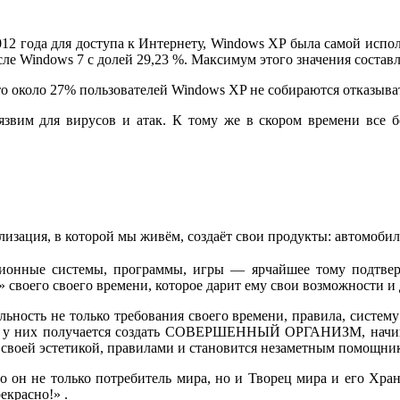
2012 года для доступа к Интернету, Windows XP была самой испо
ле Windows 7 с долей 29,23 %. Максимум этого значения составля
о около 27% пользователей Windows XP не собираются отказыва
язвим для вирусов и атак. К тому же в скором времени все бо
лизация, в которой мы живём, создаёт свои
продукты: автомобил
ионные системы, программы, игры — ярчайшее тому подтверж
» своего своего времени, которое дарит ему свои возможности и
ьность не только требования своего времени, правила, систему
УГ, у них получается создать СОВЕРШЕННЫЙ ОРГАНИЗМ, начи
о своей эстетикой, правилами и становится незаметным помощни
о он не только потребитель мира, но и Творец мира и его Хра
екрасно!» .