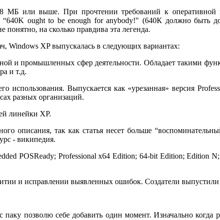
28 МБ или выше. При прочтении требований к оперативной
- “640K ought to be enough for anybody!" (640К должно быть д
не понятно, на сколько правдива эта легенда.
ач, Windows XP выпускалась в следующих вариантах:
фисной и промышленных сфер деятельности. Обладает такими фун
а и т.д.
о использования. Выпускается как «урезанная» версия Professi
сах разных организаций.
ей линейки XP.
ного описания, так как статья несет больше “воспоминательн
урс - википедия.
ed POSReady; Professional x64 Edition; 64-bit Edition; Edition N;
итии и исправлении выявленных ошибок. Создатели выпустили тр
ис паку позволю себе добавить один момент. Изначально когда 