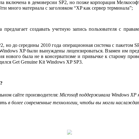
ыла включена в демоверсии SP2, но позже корпорация Мелкософ
ти много материала с заголовком “XP как сервер терминала”;
а предлагает создавать учетную запись пользователя с правам
P2, но до середины 2010 года операционная система с пакетом 
й Windows XP были вынуждены лицензироваться. Взамен им предл
ния нового была не в консерватизме и привычке к старому про
дился Get Genuine Kit Windows XP SP3.
?
ьном сайте производителя:
Microsoft поддерживала Windows XP
вать в более современные технологии, чтобы вы могли наслажд