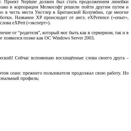
y. Проект Neptune должен был стать продолжением линейки
днако в корпорации Мелкософт решили пойти другим путем и
ано в честь места Уистлер в Британской Колумбии, где многие
ботки. Название XP происходит от англ. eXPerience («опыт»,
слова eXPert («эксперт»).
ичие от “родителя”, который мог быть как в серверном, так и в
г появился позже как ОС Windows Server 2003.
ческий! Сейчас вспоминаю восхищённые слова своего друга –
этом сеанс прежнего пользователя продолжал свою работу. Но
сональный профиль;