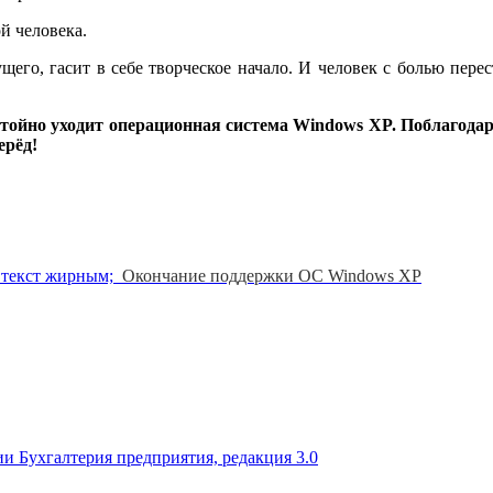
й человека.
ущего, гасит в себе творческое начало. И человек с болью пер
тойно уходит операционная система Windows XP. Поблагодари
ерёд!
й текст жирным;
Окончание поддержки ОС Windows XP
и Бухгалтерия предприятия, редакция 3.0