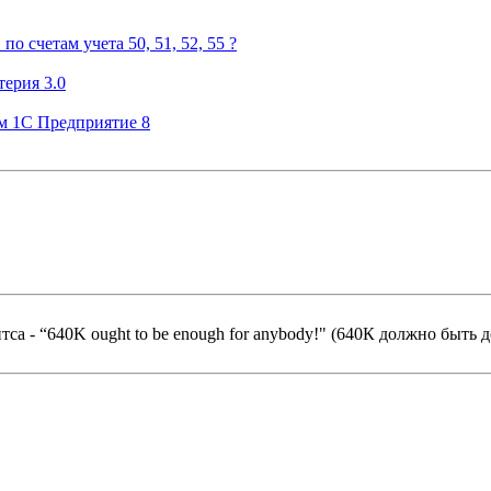
о счетам учета 50, 51, 52, 55 ?
терия 3.0
ом 1С Предприятие 8
 “640K ought to be enough for anybody!" (640К должно быть достато