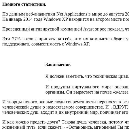
Немного статистики.
По данным веб-аналитики Net Applications в мире до августа 
На январь 2014 года Windows XP находится на втором месте пос
Проведенный антивирусной компанией Avast опрос показал, чт
Эти 27% готовы принять на себя, что их компьютер будет у
поддерживать совместимость с Windows XP.
Заключение.
Я должен заметить, что техническая циви
И продукты виртуального мира: операц
организм. Он вырастает на почве «железа
И творцы нового, живые люди современности переносят в реал
человеческой души о недосягаемом совершенстве. И , ВДР
человеческих душ, входит в их внутренний мир, подчиняет ег
И как можно предать друга? Такова душа человека, потому чт
жизненный путь, если скажет: - «Остановись, мгновенье! Ты пр