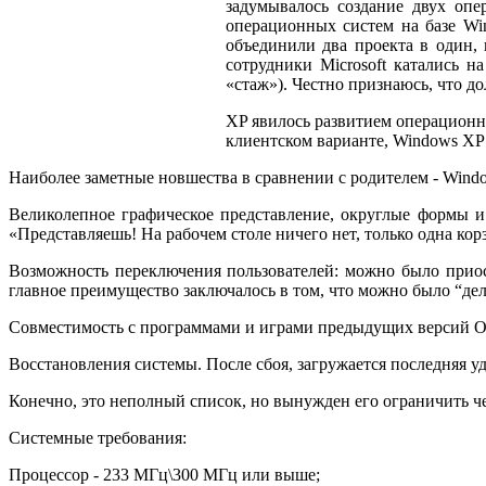
задумывалось создание двух оп
операционных систем на базе Wi
объединили два проекта в один, 
сотрудники Microsoft катались н
«стаж»). Честно признаюсь, что до
XP явилось развитием операционны
клиентском варианте, Windows XP 
Наиболее заметные новшества в сравнении с родителем - Wind
Великолепное графическое представление, округлые формы и
«Представляешь! На рабочем столе ничего нет, только одна корз
Возможность переключения пользователей: можно было приост
главное преимущество заключалось в том, что можно было “де
Совместимость с программами и играми предыдущих версий ОС
Восстановления системы. После сбоя, загружается последняя 
Конечно, это неполный список, но вынужден его ограничить ч
Системные требования:
Процессор - 233 МГц\300 МГц или выше;