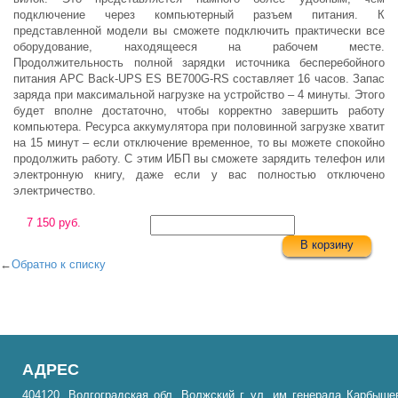
подключение через компьютерный разъем питания. К
представленной модели вы сможете подключить практически все
оборудование, находящееся на рабочем месте.
Продолжительность полной зарядки источника бесперебойного
питания APC Back-UPS ES BE700G-RS составляет 16 часов. Запас
заряда при максимальной нагрузке на устройство – 4 минуты. Этого
будет вполне достаточно, чтобы корректно завершить работу
компьютера. Ресурса аккумулятора при половинной загрузке хватит
на 15 минут – если отключение временное, то вы можете спокойно
продолжить работу. С этим ИБП вы сможете зарядить телефон или
электронную книгу, даже если у вас полностью отключено
электричество.
7 150 руб.
В корзину
←
Обратно к списку
АДРЕС
404120, Волгоградская обл, Волжский г, ул. им генерала Карбыше