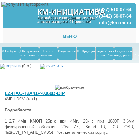
8 (927) 510-07-64
КМ-ИНИЦИАТИВА
8 (8442) 50-07-64
Разработка и внедрение систем
автоматизации и ИТ-решений
info@km-ini.ru
МЕНЮ
ИТ - Аутсорсинг
Обслуживание
Сети и
Видеонаблюдение
1С Предприятие
Разработка програм-
Создание и
компьютеров
телефония
много обеспечения
поддержка сайт
корзина
(0 р.)
очистить
EZ-HAC-T2A41P-0360B-DIP
4MП HDCVI (4 в 1)
Подробности
1_2.7 4Мп КМОП 25к_с при 4Мп, 25к_с при 1080P 3.6мм
фиксированный объектив 20м ИК, Smart IR, ICR, OSD,
4в1(CVI_TVI_AHD_CVBS) IP67, металлический корпус