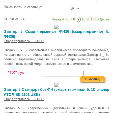
Показывать на странице:
81 - 90 из 174
Назад
4
5
6
7
8
9
10
11
12
13
Далее
Эвотор 5 Смарт-терминал ФН36 (смарт-терминал 5,
ФН36)
Смарт-терминалы ЭВОТОР
Эвотор 5 ST – современная онлайн-касса последнего поколения,
которая является обновленной версией терминалов Эвотор 5 _ 5i,
отлично зарекомендовавших себя в сфере ритейла. Ключевая
особенность новой модели заключается в возможности…
24 270 руб.
В корзину
Эвотор 5 Стандарт без ФН (смарт-терминал 5, 1D сканер
АТОЛ SB 1101 USB)
Смарт-терминалы ЭВОТОР
Эвотор 5 - современный, доступный и очень удобный в
использовании смарт-терминал, который обладает самым широким