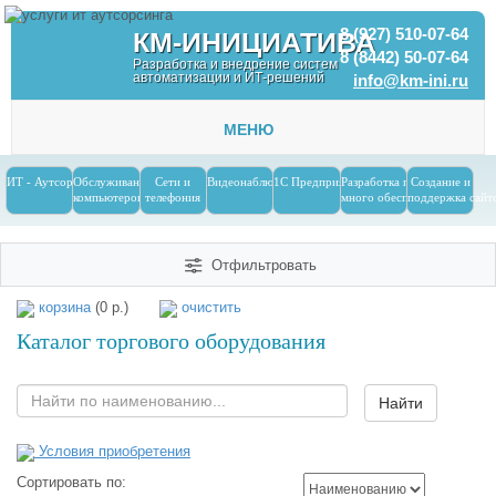
8 (927) 510-07-64
КМ-ИНИЦИАТИВА
8 (8442) 50-07-64
Разработка и внедрение систем
автоматизации и ИТ-решений
info@km-ini.ru
МЕНЮ
ИТ - Аутсорсинг
Обслуживание
Сети и
Видеонаблюдение
1С Предприятие
Разработка програм-
Создание и
компьютеров
телефония
много обеспечения
поддержка сайт
Отфильтровать
корзина
(0 р.)
очистить
Каталог торгового оборудования
Условия приобретения
Сортировать по: