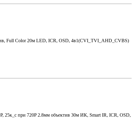
тив, Full Color 20м LED, ICR, OSD, 4в1(CVI_TVI_AHD_CVBS)
P, 25к_с при 720P 2.8мм объектив 30м ИК, Smart IR, ICR, OSD,