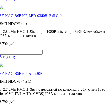
EZ-HAC-B6B20P-LED-0360B, Full Color
2MП HDCVI (4 в 1)
1_2.8 2Мп КМОП 25к_с при 1080P, 25к_с при 720P 3.6мм объек
IP67, металл + пластик
2 790 руб.
В корзину
EZ-HAC-B5B20P-A-0280B
2MП HDCVI (4 в 1)
1_2.7 2Мп КМОП, Звук с передачей по коаксиалу, 25к_с при 1080
4в1(CVI_TVI_AHD_CVBS) IP67, металл + пластик
2 790 руб.