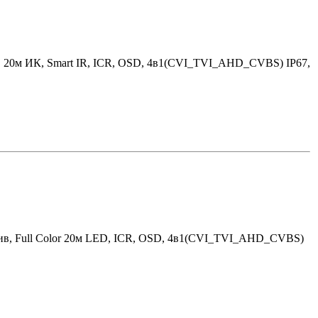
в 20м ИК, Smart IR, ICR, OSD, 4в1(CVI_TVI_AHD_CVBS) IP67,
тив, Full Color 20м LED, ICR, OSD, 4в1(CVI_TVI_AHD_CVBS)