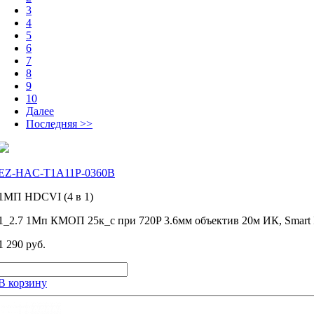
3
4
5
6
7
8
9
10
Далее
Последняя >>
EZ-HAC-T1A11P-0360B
1MП HDCVI (4 в 1)
1_2.7 1Мп КМОП 25к_с при 720P 3.6мм объектив 20м ИК, Smar
1 290 руб.
В корзину