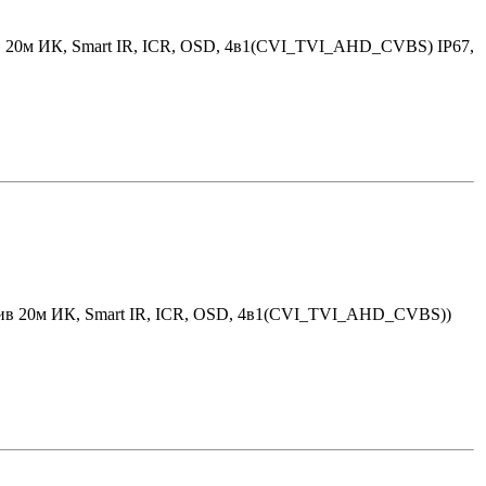
в 20м ИК, Smart IR, ICR, OSD, 4в1(CVI_TVI_AHD_CVBS) IP67,
тив 20м ИК, Smart IR, ICR, OSD, 4в1(CVI_TVI_AHD_CVBS))