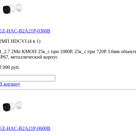
EZ-HAC-B2A21P-0360B
2MП HDCVI (4 в 1)
1_2.7 2Мп КМОП 25к_с при 1080P, 25к_с при 720P 3.6мм объек
IP67, металлический корпус
2 090 руб.
В корзину
EZ-HAC-B2A21P-0600B