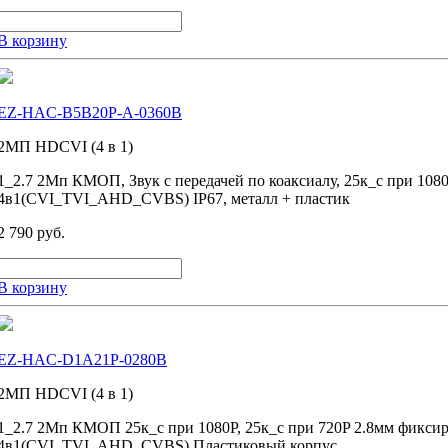
В корзину
EZ-HAC-B5B20P-A-0360B
2MП HDCVI (4 в 1)
1_2.7 2Мп КМОП, Звук с передачей по коаксиалу, 25к_с при 1080
4в1(CVI_TVI_AHD_CVBS) IP67, металл + пластик
2 790 руб.
В корзину
EZ-HAC-D1A21P-0280B
2MП HDCVI (4 в 1)
1_2.7 2Мп КМОП 25к_с при 1080P, 25к_с при 720P 2.8мм фиксир
4в1(CVI_TVI_AHD_CVBS) Пластиковый корпус